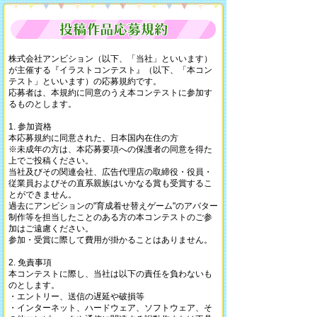
株式会社アンビション（以下、「当社」といいます）
が主催する『イラストコンテスト』（以下、「本コン
テスト」といいます）の応募規約です。
応募者は、本規約に同意のうえ本コンテストに参加す
るものとします。
1. 参加資格
本応募規約に同意された、日本国内在住の方
※未成年の方は、本応募要項への保護者の同意を得た
上でご投稿ください。
当社及びその関連会社、広告代理店の取締役・役員・
従業員およびその直系親族はいかなる賞も受賞するこ
とができません。
過去にアンビションの"育成着せ替えゲーム"のアバター
制作等を担当したことのある方の本コンテストのご参
加はご遠慮ください。
参加・受賞に際して費用が掛かることはありません。
2. 免責事項
本コンテストに際し、当社は以下の責任を負わないも
のとします。
・エントリー、送信の遅延や破損等
・インターネット、ハードウェア、ソフトウェア、そ