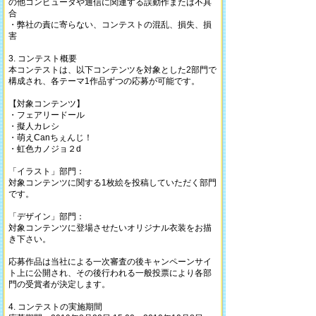
の他コンピュータや通信に関連する誤動作または不具
合
・弊社の責に寄らない、コンテストの混乱、損失、損
害
3. コンテスト概要
本コンテストは、以下コンテンツを対象とした2部門で
構成され、各テーマ1作品ずつの応募が可能です。
【対象コンテンツ】
・フェアリードール
・擬人カレシ
・萌えCanちぇんじ！
・虹色カノジョ２d
「イラスト」部門：
対象コンテンツに関する1枚絵を投稿していただく部門
です。
「デザイン」部門：
対象コンテンツに登場させたいオリジナル衣装をお描
き下さい。
応募作品は当社による一次審査の後キャンペーンサイ
ト上に公開され、その後行われる一般投票により各部
門の受賞者が決定します。
4. コンテストの実施期間