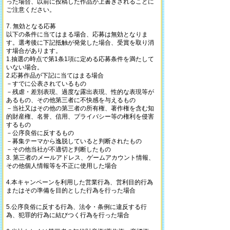
った場合、以前に投稿した作品が上書きされることに
ご注意ください。
7. 無効となる応募
以下の条件に当てはまる場合、応募は無効となりま
す。選考後に下記抵触が発覚した場合、受賞を取り消
す場合があります。
1.抽選の時点で第1条1項に定める応募条件を満たして
いない場合。
2.応募作品が下記に当てはまる場合
－すでに公表されているもの
－残虐・差別表現、過度な露出表現、性的な表現等が
あるもの、その他第三者に不快感を与えるもの
－当社又はその他の第三者の所有権、著作権を含む知
的財産権、名誉、信用、プライバシー等の権利を侵害
するもの
－公序良俗に反するもの
－募集テーマから逸脱していると判断されたもの
－その他当社が不適切と判断したもの
3. 第三者のメールアドレス、ゲームアカウント情報、
その他個人情報等を不正に使用した場合
4.本キャンペーンを利用した営業行為、営利目的行為
またはその準備を目的とした行為を行った場合
5.公序良俗に反する行為、法令・条例に違反する行
為、犯罪的行為に結びつく行為を行った場合