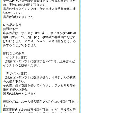
ゲーム内アバターは受賞者確定後に作成を開始するた
め、実装にはお時間を頂きます。
賞品の付与タイミングは、別途当社より受賞者宛に通
知いたします。
賞品は譲渡できません。
6. 作品の条件
共通の条件
応募作品は、サイズが10MB以下、サイズが横640px×
縦882px以下の、jpg、png、gif形式の静止画でなけれ
ばいけません。アニメーション、立体作品などは、応
募することができません。
部門ごとの条件
「イラスト」部門：
【対象コンテンツ】に登場するNPC1名以上を含んだ
イラストをご投稿ください。
「デザイン」部門：
【対象コンテンツ】に登場させたいオリジナルの衣装
をお描き下さい。
その際、必ず衣服を描いてください。アクセサリ等を
単体で描いた場合、
選考の対象外となります
投稿作品は、お一人様各部門1作品ずつの投稿が可能で
す。
応募期間内であれば再投稿が可能ですが、再投稿を行