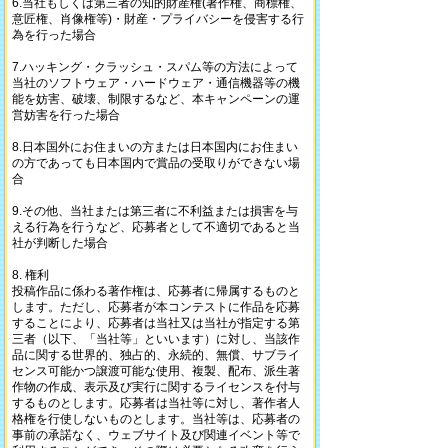
6.当社もしくは第三者の知的財産権(著作権、商標権、
意匠権、肖像権等)・財産・プライバシーを侵害する行
為を行った場合
7.ハッキング・クラッシュ・スパム等の方法によって
当社のソフトウェア・ハードウェア・通信機器等の機
能を妨害、破壊、制限するなど、本キャンペーンの運
営妨害を行った場合
8.日本国外にお住まいの方または日本国内にお住まい
の方であっても日本国内で賞品の受取りができない場
合
9.その他、当社または第三者に不利益または損害を与
える行為を行うなど、応募者として不適切であると当
社が判断した場合
8. 権利
投稿作品に係わる著作権は、応募者に帰属するものと
します。ただし、応募者が本コンテストに作品を応募
することにより、応募者は当社又は当社が指定する第
三者（以下、「当社等」といいます）に対し、当該作
品に関する世界的、独占的、永続的、無償、サブライ
センス可能かつ譲渡可能な使用、複製、配布、派生著
作物の作成、表示及び実行に関するライセンスを付与
するものとします。応募者は当社等に対し、著作者人
格権を行使しないものとします。当社等は、応募者の
事前の承諾なく、ウェブサイト及び関連イベント等で