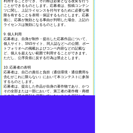
利用することができ、その際は必要となる改変を行う
ことができるものとします。応募者は、投稿コンテン
ツに関し、上記ライセンスを付与するために必要な権
限を有することを表明・保証するものとします。応募
後に、応募が無効となる事由が判明した場合、上記の
ライセンスは無効になるものとします。
9. 個人利用
応募者は、自身が制作・提出した応募作品について、
個人サイト、SNSサイト、同人誌などへの公開、ポー
トフォリオへの掲載およびコンペ内容などの記載な
ど、個人を超えない範囲で利用することができます。
ただし、公序良俗に反する行為は禁止とします。
10. 応募者の表明
応募者は、自己の責任と負担（通信環境・通信費用を
含むがこれに限らない）において本コンテストに参加
するものとします。
応募者は、提出した作品が自身の著作物であり、かつ
その全部または一部において、第三者の著作権・商標
その他一切の権利を侵害していないことを保証しま
す。
11. 弊社の権利
投稿作品は、当社等がウェブ上での公開および書籍へ
の掲載、投稿者のポートフォリオとして第三者への提
示をさせていただく可能性がありますので、予めご了
承ください。